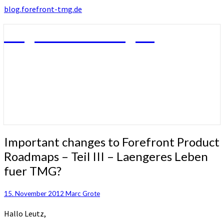
blog.forefront-tmg.de
blog.forefront-tmg.de
Important
Important changes to Forefront Product
changes
Roadmaps – Teil III – Laengeres Leben
to
fuer TMG?
Forefront
Product
Roadmaps
15. November 2012
Marc Grote
–
Teil
Hallo Leutz,
III