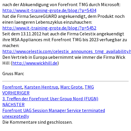
–
nach der Abkuendigung von Forefront TMG durch Microsoft:
Laengeres
http://www.it-training-grote.de/blog/?p=5434
Leben
hat die Firma SecureGUARD angekuendigt, dem Produkt noch
fuer
einen laengeren Lebenszyklus einzuhauchen:
TMG?
http://www.it-training-grote.de/blog/?p=5452
Seit dem 13.11.2012 hat auch die Firma Celestix angekuendigt
ihre MSA Appliances mit Forefront TMG bis 2023 verfuegbar zu
machen:
http://www.celestix.com/celestix_announces_tmg_availability.
Den Vertrieb in Europa uebernimmt wie immer die Firma Wick
Hill (
http://www.wickhill.de
)
Gruss Marc
Forefront
,
Karsten Hentrup
,
Marc Grote
,
TMG
Beitragsnavigation
VORHERIGER
3. Treffen der Forefront User Group Nord (FUGN)
NÄCHSTER
Forefront UAG Session Manager Service terminated
unexceptedly
Die Kommentare sind geschlossen.