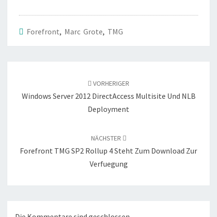
Forefront
,
Marc Grote
,
TMG
Beitragsnavigation
VORHERIGER
Windows Server 2012 DirectAccess Multisite Und NLB
Deployment
NÄCHSTER
Forefront TMG SP2 Rollup 4 Steht Zum Download Zur
Verfuegung
Die Kommentare sind geschlossen.