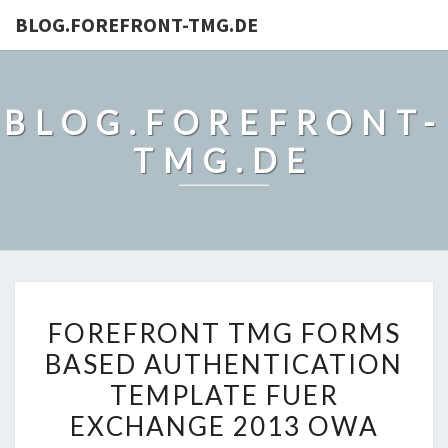
BLOG.FOREFRONT-TMG.DE
BLOG.FOREFRONT-
TMG.DE
FOREFRONT
FOREFRONT TMG FORMS
TMG
BASED AUTHENTICATION
FORMS
TEMPLATE FUER
BASED
AUTHENTICATION
EXCHANGE 2013 OWA
TEMPLATE